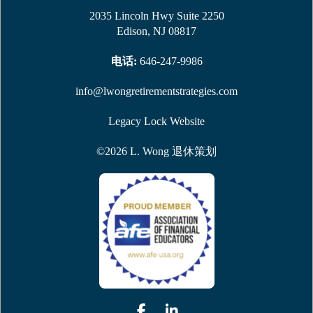
2035 Lincoln Hwy Suite 2250
Edison, NJ 08817
电话:
646-247-9986
info@lwongretirementstrategies.com
Legacy Lock Website
©
2026
L. Wong
退休策划