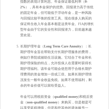
指数的表现计算利息。年金保证最低利率（
0-
2%
），具有本金保护的优势。回报潜力高于传统
的固定年金，但可能低于浮动年金，是一种风险
与回报比较平衡的投资工具。现在很多人购买的
保证终生收入年金基本都是这类年金。FIA的增长
型年金由于它的安全性和回报潜力，目前越来越
受欢迎。
长期护理年金（
Long Term Care Annuity
）：长
期护理年金旨在帮助支付长期护理服务的费用，
例如疗养院或辅助生活设施。它结合了年金和长
期护理保险的特点，允许投保人在需要时获得长
期护理福利。该年金可能会使您用于合格长期护
理费用的资金增加一倍或三倍。如果长期护理情
况发生一般年金收益免税。如果不使用福利，剩
余的年金价值可以留给受益人。
年金可以用税前资金（
qualified money
)和税后资
金（
non-qualified money
）来购买，但是都是可
以享受延税增值，但是和您其他的退休账号一