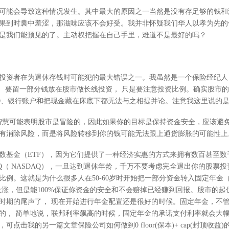
可能会导致这种情况发生。其中最大的原因之一当然是没有存足够的钱和没
果到时囊中羞涩，那滋味应该不会好受。我并非怀疑我们华人以孝为先的
是我们能预见的了。主动权把握在自己手里，难道不是最好的吗？
投资者在为退休存钱时可能犯的最大错误之一。我虽然是一个保险经纪人
， 要留一部分钱放在股市做长线投资， 只是要注意投资比例。确实股市的
CD、银行账户和把现金藏在床底下都无法与之相提并论。注意我这里说的
智慧可能表明股市是冒险的，因此如果你的目标是保持资金安全，应该避
有消除风险，而是将风险转移到你的钱可能无法跟上通货膨胀的可能性上
数基金（ETF），因为它们提供了一种经济实惠的方式来拥有数百甚至数
）， QQQ（ NASDAQ），一旦达到退休年龄，千万不要考虑完全退出你的
这就是为什么很多人在50-60岁时开始把一部分资金转入固定年金（fixed 
的上涨，但是能100%保证你资金的安全和不会赔掉已经赚到回报。股市的
时期的尾声了， 现在开始进行年金配置还是很好的时候。固定年金，不
的， 简单地说，联邦利率飙高的时候，固定年金的承诺支付利率就会大
击我的另一篇文章保险公司如何做到0 floor(保本)+ cap(封顶收益)的