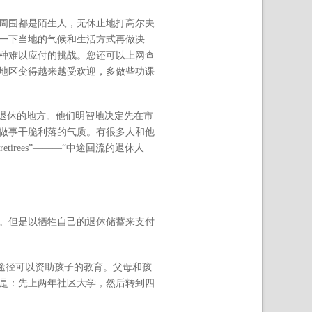
周围都是陌生人，无休止地打高尔夫
一下当地的气候和生活方式再做决
种难以应付的挑战。您还可以上网查
地区变得越来越受欢迎，多做些功课
找退休的地方。他们明智地决定先在市
做事干脆利落的气质。有很多人和他
irees”———“中途回流的退休人
。但是以牺牲自己的退休储蓄来支付
他途径可以资助孩子的教育。父母和孩
是：先上两年社区大学，然后转到四