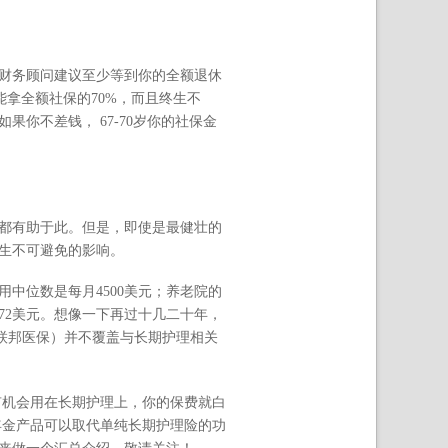
数财务顾问建议至少等到你的全额退休
只能拿全额社保的70%，而且终生不
你不差钱， 67-70岁你的社保金
都有助于此。但是，即使是最健壮的
产生不可避免的影响。
用中位数是每月4500美元；养老院的
872美元。想像一下再过十几二十年，
（联邦医保）并不覆盖与长期护理相关
有机会用在长期护理上，你的保费就白
年金产品可以取代单纯长期护理险的功