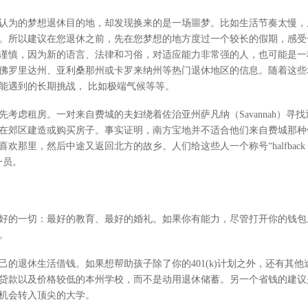
认为的梦想退休目的地，却发现换来的是一场噩梦。比如生活节奏太慢，
。所以建议在您退休之前，先在您梦想的地方度过一个较长的假期，感受
谨慎，因为新的语言、法律和习俗，对适应能力非常强的人，也可能是一
佛罗里达州、亚利桑那州或卡罗来纳州等热门退休地区的信息。随着这些
能遇到的长期挑战， 比如极端气候等等。
考虑租房。一对来自费城的夫妇绕着佐治亚州萨凡纳（Savannah）寻
在郊区建造或购买房子。事实证明，南方宝地并不适合他们来自费城那种
里，然后中途又返回北方的故乡。人们给这些人一个称号“halfback ret
一员。
好的一切：最好的教育、最好的婚礼。如果你有能力，尽管打开你的钱包
。
己的退休生活借钱。如果想帮助孩子除了你的401(k)计划之外，还有其
贷款以及价格较低的本州学校，而不是动用退休储蓄。另一个省钱的建议
机会转入顶尖的大学。