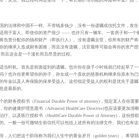
济，灵活。我过段时间会整理一下，有长期护理功能的寿险和年金产品，
国的法律和中国不一样。不管钱多钱少，没有一份遗嘱或信托文件，发生
适用于富人。即使你的资产很少 —— 也许只有一辆车、一套房子和一个银
将负责分配你的钱和财产（即执行人）。没有遗嘱去世，你所有的财产将
你的继承人造成财务困难，而且没有遗嘱，法官最终可能会将你的资产授
 而且这会是一个漫长而且昂贵的过程。
适当时机。首先是前面提到的遗嘱。也许你在孩子小时候就已经起草了一
吗？也许你更希望你的孙子，孙女或一个喜欢的慈善机构继承你原本为已
的年金以及人寿保险的保单受益人。这些指定受益人的权利是优先于遗嘱
息是最新的。
权书（Financial Durable Power of attorney)，指定
康护理意愿书（Advanced HealthCare Directive)也应该
医疗授权书（HealthCare Durable Power of Attorney
的。一般一份可撤销生前信托可以包括上述所有的法律文件。我们也有这
，人们把这个阶段称为我们人生中的黄金岁月（golden years）。希