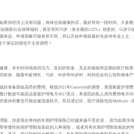
但如果你经济上没有问题，身体也很健康的话，最好等待一段时间。大多
才开始领取社会保障福利，甚至等到70岁（拿全额的132%）就更好。62岁
偶来说，申请策略可能有所不同，所以开始申领前最好先咨询专业人士。如果
到这个保证回报也不太容易吧！
健康，并长时间地保持活力。良好的饮食、充足的锻炼和定期的医疗检查
的疾病，随着年龄增长，70岁、80岁和90岁时，时间也会对心智和身体
准备面临高昂的费用。根据2021年Genworth的调查，美国家庭护理费
年的预计数据可能高达家庭护理每月4917美元，养老院的私人房间费用每月9
退休积蓄也可能会被迅速耗尽。而且请记住，医疗保险包括Medicare
理险，但是现在单纯的长期护理保险已经越来越不受欢迎， 因为如果没
带有慢性疾病护理附加条款的人寿保险， 或者具有长期护理附加条款的