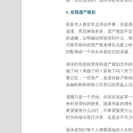
能，而且这类的产品应用起来更加经
6. 忽视遗产规划
很多华人都非常忌讳这件事，但是美
漫漫，而且麻烦多多。遗产规划不仅
的遗嘱，以明确说明谁得到什么，谁
可能导致你的资产被束缚在法庭上给
的配偶或一个你从未喜欢过的亲戚，
退休阶段是检查现有遗产规划文件的
婚了吗？再婚了吗？富裕了吗？穷了
要记住，一些资产，如退休账户和你
金融机构和保险公司登记的受益人信
遗嘱只是一个开始。你还应该起草一个的财务授
务时管理你的财务。随着年龄的增长，你的健
希望接受什么治疗，不希望接受什么治疗。以及
时为你做出医疗决策，这是必不可少
退休是我们每个人都要面临的人生阶段