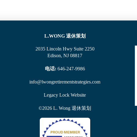
L.WONG
退休策划
2035 Lincoln Hwy Suite 2250
Edison, NJ 08817
电话:
646-247-9986
info@lwongretirementstrategies.com
Legacy Lock Website
©
2026
L. Wong
退休策划