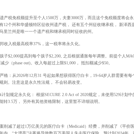
遗产税免税额提升至个人1500万，夫妻3000万，而且这个免税额度将会永
有12个州和华盛顿特区征收州遗产税， 还有五个州征收继承税， 新泽西
马里兰州是唯一一个遗产税和继承税同时征收的州。
联邦收入税最高税率37%，这一税率将永久化。
子$2,000提高到每个孩子$2,200, 之后根据通胀每年调整。前提个人M
phase out)。收入每超过上限$1,000， 抵扣额减少$50。
严格：从2026年12月31 号起如果想获得医疗白卡，19-64岁人群需要有
查规则。注意这是永久性法规， 不会轻易改变。
RA计划规定永久化： 根据SECURE 2.0 Act of 2020规定，未使用529计
转3.5万， 另外有其他资格限制，这里暂不详细说明。
案削减了超过1万亿美元的医疗白卡（Medicaid）经费，并削减了《平
年内，“大漂亮”法案将导致数百万美国人失去医疗保险。预计到2034年，