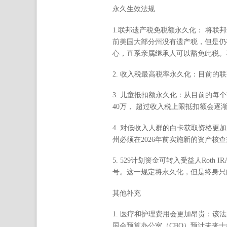
永久生效法规
1.联邦遗产税免税额永久化： 将联邦
前美国大部分州没有遗产税，但是仍
心，直系亲属继承人可以豁免此税。
2. 收入税最高税率永久化：目前的
3. 儿童抵扣额永久化：从目前的每个孩
40万， 超过收入税上限抵扣额会逐渐减少（
4. 对低收入人群的白卡获取资格更加
州必须在2026年前实施新的资产核
5. 529计划资金可转入受益人Roth I
号。这一规定将永久化，但是终身只能
其他补充
1. 医疗和护理费用会更加昂贵：该法
国会预算办公室（CBO）预计未来十