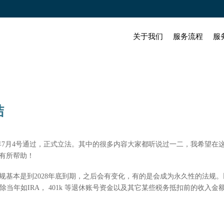
关于我们
服务流程
服
结
25年7月4号通过，正式立法。其中的很多内容大家都听说过一二，我希望
有所帮助！
本是到2028年底到期，之后会有变化，有的是会成为永久性的法规。以下所说的
) 是指未计算扣除当年如IRA， 401k 等退休账号资金以及其它某些税务抵扣前的收入金