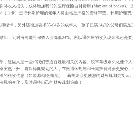
损失，或将增加我们的医疗保险自付费用 (Max out of pocket)。尽
caid（白卡）进行长期护理的老年人将面临更严格的资格审查。长期护理
民和绿卡，另外还增加要求55-64岁的成年人、孩子已满14岁的父母们满
右入不敷出，到时有可能社保收入会降低24%。所以退休后的收入现金流还是
杂，这里只是一些和我们普通百姓最相关的内容。税率等级永久化使个人
率突然上升。喜欢稳健规划的人，在做退休规划和长期投资时会更安心。
殊的税收优惠（如能源/绿色抵免），新规则会更使您的财务规划更复杂
法规的变化，及时调整自己的财务规划策略！