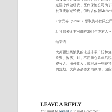
减医疗保健经费，医疗保险公司为了弥补收入
被直接削减经费，但许多依赖Medi
2.食品券（SNAP）领取资格仅限公
3. 社保资金有可能在2034年左
结束语
大美丽法案涉及的法规非常广泛和复
投资、购房）时，不用担心几年后税
资收入、海外收入，或涉及一些较特
的规划。大家还是要未雨绸缪，因应
LEAVE A REPLY
You must be
logged in
to post a comment.