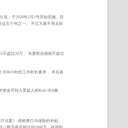
久化，于2026年1月1号开始实施。目
是这五个州之一。 不过大家不用太担
AGI不超过20万， 夫妻联合报税不超过
每个月80小时的工作时长要求， 并且各
划中的资金可转入受益人的Roth IRA账
价医疗法案》-俗称奥巴马保险的补贴。
这一数字有可能达到1000万。政府削