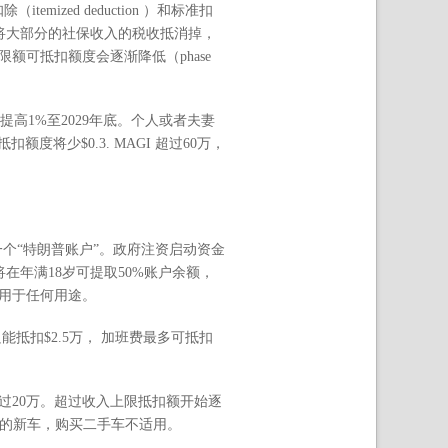
itemized deduction ）和标准扣
可以将大部分的社保收入的税收抵消掉，
额可抵扣额度会逐渐降低（phase
每年提高1%至2029年底。个人或者夫妻
额度将少$0.3. MAGI 超过60万，
有一个“特朗普账户”。政府注资启动资金
将在年满18岁可提取50%账户余额，
额用于任何用途。
能抵扣$2.5万， 加班费最多可抵扣
不超过20万。超过收入上限抵扣额开始逐
人购买的新车，购买二手车不适用。