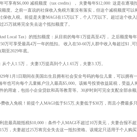
有$6,000 减税额度（tax credits）， 夫妻每年$12,000: 这是在逐项扣除（
on）后的额外减税额度。之前一直说的社保收入免税方案没有落实，但这个减税额度
社保收入税。前提是夫妻MAGI在15万以下，个人7万以下。超过这个收入限
夫妻超过25万就将完全失去这个抵扣额度了。
te And Local Tax）的抵扣额度：从目前的每年1万提高至4万， 之后额度
0万可享受最高4万一年的抵扣。 收入在50-60万人群中收入每超过$1 ,可抵扣
期至2029年底。
tion）：从个人1.5万， 夫妻3万提高到个人1.65万，夫妻3.3万。
日至2029年1月1日期间在美国出生且拥有社会安全号码的每位儿童，可以拥
）每年也可向每个儿童账户注入最高$5,000。该账号投资收益延税，受益人
条件的用途，包括小企业贷款和高等教育等。30岁时则可完全支配全部余
小费收入免税！前提个人MAGI低于$15万,夫妻低于$30万，而且小费最多只
利息最高能抵税$10,000：条件个人MAGI不超过10万美元，夫妻合报
MAGI超过15万，夫妻超过25万将完全失去这一抵扣资格。该规定只适用于个