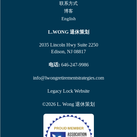
联系⽅式
博客
English
L.WONG
退休策划
2035 Lincoln Hwy Suite 2250
Edison, NJ 08817
电话:
646-247-9986
info@lwongretirementstrategies.com
Legacy Lock Website
©
2026
L. Wong
退休策划