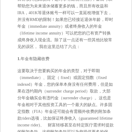
帮助您为未来退休储蓄更多的钱，而且所有收益和
IRA，401K等退休账号一样可以一直延稅增值下去，
并没有RMD的限制！如果您已经接近退休年龄，即时
年金（immediate annuity）或者终身收入的年金
（lifetime income annuity）可以把您的已有资产转换
成终身收入现金流。除了这一点还有一些其他比较常
见的误区， 我在这里总结了六点：
1.
年金有隐藏收费
这要取决于您要购买的年金的类型，对于即期
（immediate）、固定（ fixed）或固定指数（fixed
indexed）年金，您的保单本身没有任何费用，但是如
果在违约期内（surrender charge period）取款，大部
分年金确实会有违约金（surrender charge）。这也是
年金相对于其他投资工具的一个最大的缺点。许多固
定指数（FIA）年金还可能会有需额外收费的附加条
款riders选项，比如保证终身收入（guaranteed lifetime
income rider)、 财富转移甚至在特定医疗需求时提款
的附加条款。这些附加条款可以为您提供更多的保