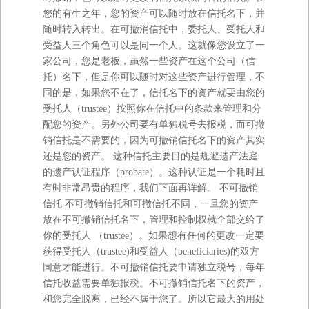
您的有生之年，您的资产可以随时放在信托名下，并
随时转入转出。在可撤消信托中，委托人、受托人和
受益人三个角色可以是同一个人。这就像您设立了一
家公司，您是老板，虽然一些资产在这个公司（信
托）名下，但是你可以随时对这些资产进行管理，不
同的是，如果您不在了，信托名下的资产就要由您的
受托人（trustee）按照你在信托中的条款来管理和分
配您的资产。另外公司要有单独税号去报税，而可撤
销信托是不需要的，因为可撤销信托名下的资产其实
还是您的资产。 这种信托主要目的是规避遗产法庭
的遗产认证程序（probate）。这种认证是一个耗时且
有时非常昂贵的程序，我们下面再详解。 不可撤销
信托 不可撤销信托和可撤信托不同，一旦您的资产
放在不可撤销信托名下，管理和控制权就全部交给了
你的受托人 （trustee）。如果想有任何的更改一定要
获得受托人（trustee)和受益人（beneficiaries)的双方
同意才能进行。不可撤销信托要申请独立税号，每年
信托收益需要单独报税。不可撤销信托名下的资产，
和您完全脱离，已经不属于您了。所以它最大的用处