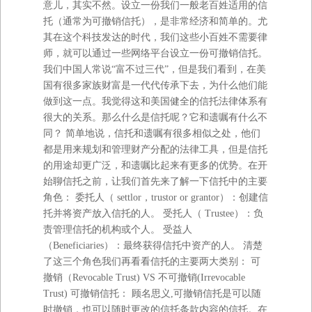
意儿，其实不然。设立一份我们一般老百姓适用的信
托（通常为可撤销信托），是非常经济和简单的。尤
其在这个科技发达的时代，我们这些小百姓不需要律
师，就可以通过一些网络平台设立一份可撤销信托。
我们中国人常说“富不过三代”，但是我们看到，在美
国有很多家族财富是一代代传承下去，为什么他们能
做到这一点。我觉得这和美国健全的信托法律体系有
很大的关系。那么什么是信托呢？它和遗嘱有什么不
同？ 简单地说，信托和遗嘱有很多相似之处，他们
都是用来规划和管理财产分配的法律工具，但是信托
的用途却更广泛，和遗嘱比起来有更多的优势。在开
始聊信托之前，让我们首先来了解一下信托中的主要
角色： 委托人（ settlor，trustor or grantor）：创建信
托并将资产放入信托的人。 受托人（ Trustee）：负
责管理信托的机构或个人。 受益人
（Beneficiaries）：最终获得信托中资产的人。 清楚
了这三个角色我们再看看信托的主要两大类别： 可
撤销（Revocable Trust) VS 不可撤销(Irrevocable
Trust) 可撤销信托： 顾名思义,可撤销信托是可以随
时撤销，也可以随时更改的信托条款内容的信托。在