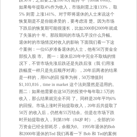
跌50%，之后要上涨100%才能持 平（break even)。
如果每年提取4%作为收入，市场则需上涨133%， 取
5% 则需 上涨141%。对于即将退休的人士来说这个
恢复期是不是你能承受的，要考虑清 楚。因为市场
下跌后的恢复期可能很漫长，比如2000到2009年就成
了失落的十 年。那段期间的市场几乎没什么升幅。
退休时的市场情况对收入的影响 下面我们看一下这
个案例：一位65岁准备退休的人士，他有50万资金全
部投入股 市。 图一：退休后20年中完全不取钱的情
况下，不管市场先涨后跌还是先跌后涨（我 们用涨
跌幅度一样只是先后顺序对调），20年后两者的结果
是一样的，用6%的回 报率为例，50万增值到
$1,103,816，time in market 这个法则显然是适用的。
图二：如果他需要在这50万的投资中每年取2.5万的
收入，那么结果就完全不同 了。同样是20年平均6%
的回报。市场上涨时开始提取收入，20年后共提取了
50万 的收入后，仍然有55万结余。但是在市场下跌
时开始提取收入，到第19年（84岁 时），全部的50
万资金已经全部耗尽，余额为0。 1995年退休的Bob
和2000年退休的Ted 我们再看一下 Bob 和 Ted的案例