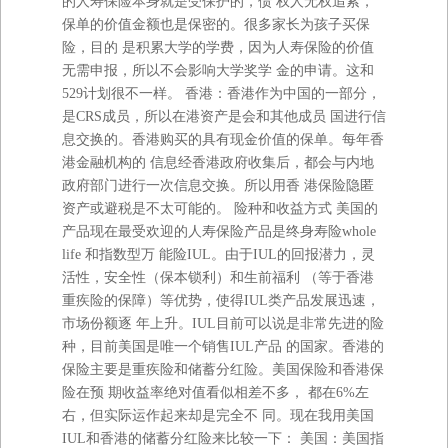
的人寿保险本身就是受保护的，债 权人无权追索，
保单的价值金额也是保密的。很多家长为孩子买保
险，目的 是积累大学的学费，因为人寿保险的价值
无需申报，所以不会影响大学奖学 金的申请。这和
529计划很不一样。 香港：香港作为中国的一部分，
是CRS成员，所以在港资产是会和其他成员 国进行信
息交换的。香港购买的具有现金价值的保单。每年香
港金融机构的 信息经香港政府收集后，都会与内地
政府部门进行一次信息交换。所以用香 港保险隐匿
资产或避税是不太可能的。 险种和收益方式 美国的
产品现在最受欢迎的人寿保险产品是终身寿险whole
life 和指数型万 能险IUL。由于IUL的回报潜力，灵
活性，安全性（保本锁利）和生前福利 （等于香港
重疾险的保障）等优势，使得IUL类产品发展迅速，
市场份额逐 年上升。IUL目前可以说是非常先进的险
种，目前美国是唯一个销售IUL产品 的国家。香港的
保险主要是重疾险和储蓄分红险。美国保险和香港保
险在预 期收益率绝对值看似相差不多， 都在6%左
右，但实际运作起来却是完全不 同。现在我用美国
IUL和香港的储蓄分红险来比较一下： 美国：美国指