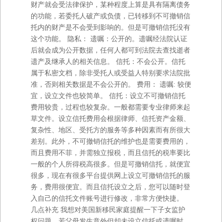
财产就会受法律保护，某种程度上算是具有隔离债务
的功能，若委托人破产或负债，已转移到不可撤销信
托内的财产是不会受到影响的。但是可撤销信托没有
这个功能。 隐私： 遗嘱：公开的。遗嘱经法院认证
后就会成为公开数据，任何人都可到法院去查找逝者
遗产及继承人的相关信息。 信托：不会公开。信托
属于私密文档，除非受托人或受益人特别要求法院批
准，否则相关数据是不会公开的。 费用： 遗嘱: 较便
宜，设立文件也较简单。 信托：设立不可撤销信托
费用较贵，过程也较复杂。一般都需要专业律师来起
草文件。设立信托费用会根据律师、信托资产金额、
复杂性、地区、受托方的服务等多种因素而有所很大
差别。此外，不可撤销信托的维护也是需要费用的，
而且费用不菲，并需独立报税，而且信托的税率要比
一般的个人所得税高很多。但是可撤销信托，就便宜
很多，现在有很多平台提供网上设立可撤销信托的服
务，费用很便宜。而且信托设立之后，您可以随时登
入自己的信托文件账号进行修改，非常方便快捷。
几点补充 我想对美国新移民家庭提醒一下子女监护
权问题。若父母发生意外但却未设立信托或遗嘱时，