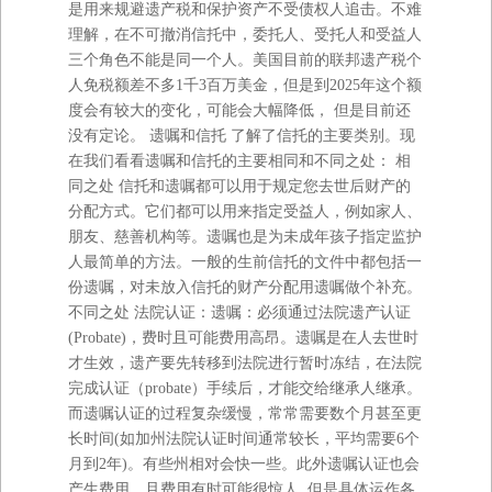
是用来规避遗产税和保护资产不受债权人追击。不难
理解，在不可撤消信托中，委托人、受托人和受益人
三个角色不能是同一个人。美国目前的联邦遗产税个
人免税额差不多1千3百万美金，但是到2025年这个额
度会有较大的变化，可能会大幅降低， 但是目前还
没有定论。 遗嘱和信托 了解了信托的主要类别。现
在我们看看遗嘱和信托的主要相同和不同之处： 相
同之处 信托和遗嘱都可以用于规定您去世后财产的
分配方式。它们都可以用来指定受益人，例如家人、
朋友、慈善机构等。遗嘱也是为未成年孩子指定监护
人最简单的方法。一般的生前信托的文件中都包括一
份遗嘱，对未放入信托的财产分配用遗嘱做个补充。
不同之处 法院认证：遗嘱：必须通过法院遗产认证
(Probate)，费时且可能费用高昂。遗嘱是在人去世时
才生效，遗产要先转移到法院进行暂时冻结，在法院
完成认证（probate）手续后，才能交给继承人继承。
而遗嘱认证的过程复杂缓慢，常常需要数个月甚至更
长时间(如加州法院认证时间通常较长，平均需要6个
月到2年)。有些州相对会快一些。此外遗嘱认证也会
产生费用，且费用有时可能很惊人, 但是具体运作各