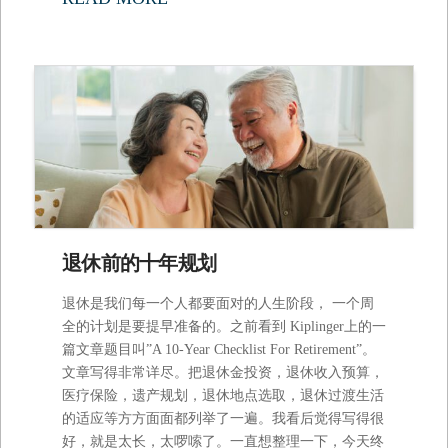
退休前的十年规划
退休是我们每⼀个⼈都要⾯对的⼈⽣阶段， ⼀个周
全的计划是要提早准备的。之前看到 Kiplinger上的⼀
篇⽂章题⽬叫”A 10-Year Checklist For Retirement”。
⽂章写得⾮常详尽。把退休⾦投资，退休收⼊预算，
医疗保险，遗产规划，退休地点选取，退休过渡⽣活
的适应等⽅⽅⾯⾯都列举了⼀遍。我看后觉得写得很
好，就是太⻓，太啰嗦了。⼀直想整理⼀下，今天终