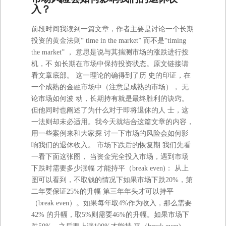
入？
前段时间我读到一篇文章，作者主要是讨论一个长期
投资的黄金法则“ time in the market” 而不是“timing
the market” ， 意思是说与其揣测市场的涨跌进行投
机，不 如长期在市场中保持投资状态。原文链接请
看文章底部。 这一理论的确得到了历 史的印证，在
一个成熟的金融市场中（注意是成熟的市场）， 无
论市场如何波 动，长期持有就是最终胜利的诀窍。
但他同时也阐述了为什么对于即将退休的人 士，这
一法则却未必适用。我今天就结合这篇文章的内容，
用一些案例来和大家探 讨一下市场的风险会如何影
响我们的退休收入。 市场下跌后的恢复期 我们先看
一看下面这张图， 当资金完全投入市场，遇到市场
下跌时需要多少涨幅 才能持平（break even)： 从上
图可以看到，不取钱的情况下如果市场下跌20%，第
二年要保证25%的升幅 第三年年头才可以持平
（break even）。如果每年取4%作为收入，那么需要
42% 的升幅，取5%则需要46%的升幅。如果市场下