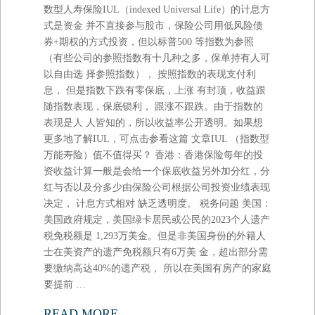
数型人寿保险IUL（indexed Universal Life）的计息方
式是资金 并不直接参与股市，保险公司用低风险债
券+期权的方式投资，但以标普500 等指数为参照
（有些公司的参照指数有十几种之多，保单持有人可
以自由选 择参照指数）， 按照指数的表现支付利
息， 但是指数下跌有零保底，上涨 有封顶，收益跟
随指数表现，保底锁利， 跟涨不跟跌。由于指数的
表现是人 人皆知的，所以收益率公开透明。如果想
更多地了解IUL，可点击参看这篇 文章IUL （指数型
万能寿险）值不值得买？ 香港：香港保险每年的投
资收益计算一般是会给一个保底收益另外加分红，分
红与否以及分多少由保险公司根据公司投资业绩表现
决定， 计息方式相对 缺乏透明度。 税务问题 美国：
美国政府规定，美国绿卡居民或公民的2023个人遗产
税免税额是 1,293万美金。但是非美国身份的外籍人
士在美资产的遗产免税额只有6万美 金，超出部分需
要缴纳高达40%的遗产税， 所以在美国有房产的家庭
要提前 …
READ MORE