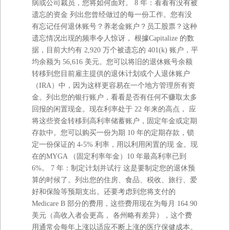
病或公司裁员，您将如何⾯对。 8 年：看看有没有被
遗忘的资⾦ 列出您曾经做过的每⼀份⼯作。您有没
有忘记任何退休账号？养⽼⾦账户？员⼯股票？这种
遗忘情况出现的频率令⼈惊讶， 根據Capitalize 的数
据，⽬前⼤约有 2,920 万个被遗忘的 401(k) 账户，平
均余额为 56,616 美元。您可以将旧的退休账号余额
转移到您⽬前雇主提供的退休计划或个⼈退休账户
（IRA）中，因为这样更容易在⼀个地⽅管理所有资
⾦。列出您的银⾏账户，看看是否有任何不赚取太多
回报的闲置现⾦。现在利率处于 22 年来的⾼点， 应
将这些资⾦转移到⾼利率储蓄账户，固定年⾦或定期
存款中。您可以购买⼀份为期 10 年的定期存款，锁
定⼀份保证的 4-5% 利率，⽤以利⽤闲置的现 ⾦。现
在的MYGA （固定利率年⾦）10 年最⾼利率已到
6%。 7 年：制定计划并试⾏ 这是要制定您的退休预
算的时候了。列出您的住房、⻝品、税收、旅⾏、爱
好和保险等预期⽀出。还要考虑到您将⽀付的
Medicare B 部分的费⽤，这些费⽤现在为每⽉ 164.90
美元（⾼收⼊者会更⾼， 各州略有差异），这个费
⽤通常会每年上涨以适应不断上涨的医疗保健成本。