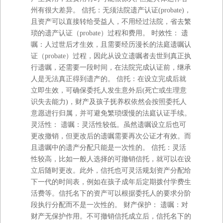
州有很大差异。 信托：无须法院遗产认证(probate)，
且资产可以直接转给受益人，不用经过法院，省去繁
琐的遗产认证（probate）过程和费用。 时效性： 遗
嘱：人过世后才生效，且需要经历漫长的法庭遗嘱认
证（probate）过程，因此从设立遗嘱者去世到真正执
行遗嘱，还需要一段时间，在法院完成认证前，继承
人是无法真正得到遗产的。 信托：在设立完成后就
立即生效，可确保委托人发生意外后(死亡或生理意
识失去能力)，财产及孩子抚养权依然会按照委托人
意愿进行归属，并可避免繁琐缓慢的法庭认证手续。
灵活性： 遗嘱：灵活性较低。虽然遗嘱设立后也可
更改撤销，但更改后的遗嘱需要再次公证才有效。而
且遗嘱中的遗产分配只能是一次性的。 信托：灵活
性较高，比如一般人选择的可撤销信托，就可以在设
立后随时更改。此外，信托也可灵活规划资产分配给
下一代的时间表，例如在孩子成年后定期拨付学费生
活费等。信托名下的资产可以根据委托人的要求分阶
段执行分配而不是一次性的。 财产保护： 遗嘱：对
财产无保护作用。不可撤销信托成立后，信托名下的