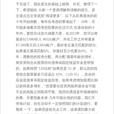
于完成了。我在原⽂的基础上精简、补充、整理了⼀
下。希望能给 ⼤家⼀个更易理解和清晰的指引。原
⽂请点击⽂章底部“阅读更多”。以下从距离退休的前
⼗年开始倒数，每年应考虑的事项如下： 10年：尽
可能多储蓄并思考您想要的⽣活⽅式 在退休前的⼗
年内，要想办法加⼤储蓄⼒度，在2023年，您可以将
最多$23,000存⼊ 401(k)账户，并在⼯作之外将最多
$7,500美元存⼊IRA账户，最好拿⾜雇主匹配的部分,
如果雇主最⾼匹配6%，你最好⾄少也要出6%。 9
年：调整您的投资分配、再分配 随着年龄的增⻓，
将投资组合从股票转向债券或固定收益年⾦是明智
的。如果按照”120法则”如果您是 55 岁，那么您的投
资组合股票最多只应该占 65% （120-55），其余的
应该是债券等固定收益投资。如果考虑增加股票⽐例
以获得更多增⻓，“您需要在投资⻛险和退休⾦可能
不⾜的⻛险之间取得平衡。抵挡住诱惑是件很难做到
的事。并要想象未来 ⼏年可能出现的问题，我们不
停地计划，但⽣活却不⼀定按照我们的计划进⾏。要
预算 ⼀下，如果您提前失去⼯作，或者遇到重⼤疾